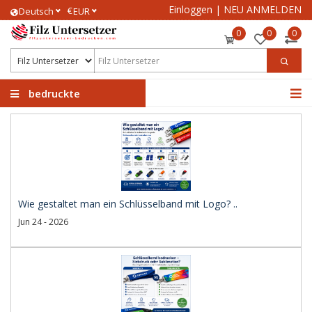
Einloggen
|
NEU ANMELDEN
€
Deutsch
EUR
0
0
0
bedruckte
Filzuntersetzer
Wie gestaltet man ein Schlüsselband mit Logo? ..
Jun 24 - 2026