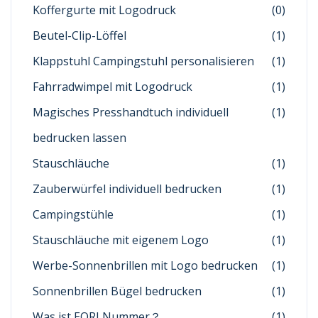
Koffergurte mit Logodruck
(0)
Beutel-Clip-Löffel
(1)
Klappstuhl Campingstuhl personalisieren
(1)
Fahrradwimpel mit Logodruck
(1)
Magisches Presshandtuch individuell
(1)
bedrucken lassen
Stauschläuche
(1)
Zauberwürfel individuell bedrucken
(1)
Campingstühle
(1)
Stauschläuche mit eigenem Logo
(1)
Werbe-Sonnenbrillen mit Logo bedrucken
(1)
Sonnenbrillen Bügel bedrucken
(1)
Was ist EORI Nummer？
(1)