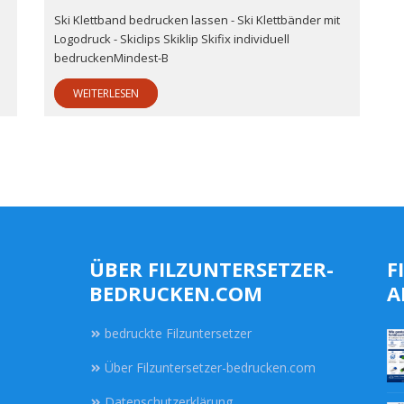
Ski Klettband bedrucken lassen - Ski Klettbänder mit
Logodruck - Skiclips Skiklip Skifix individuell
bedruckenMindest-B
WEITERLESEN
ÜBER FILZUNTERSETZER-
F
BEDRUCKEN.COM
A
bedruckte Filzuntersetzer
Über Filzuntersetzer-bedrucken.com
Datenschutzerklärung