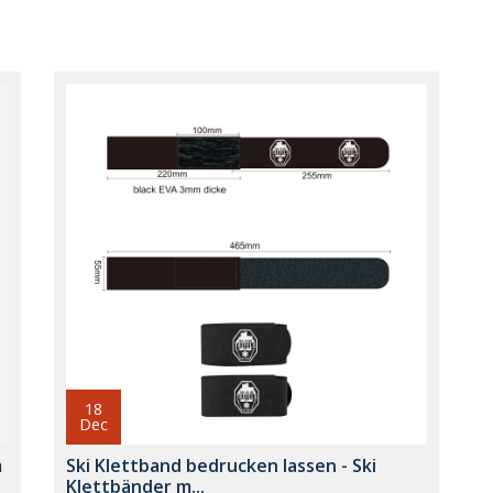
18
Dec
m
Ski Klettband bedrucken lassen - Ski
Klettbänder m...