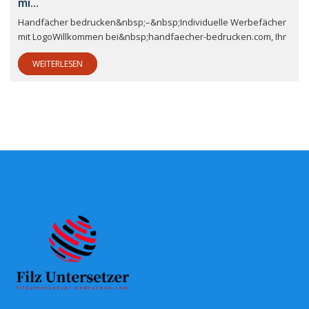
mi...
Handfächer bedrucken&nbsp;–&nbsp;Individuelle Werbefächer
mit LogoWillkommen bei&nbsp;handfaecher-bedrucken.com, Ihr
WEITERLESEN