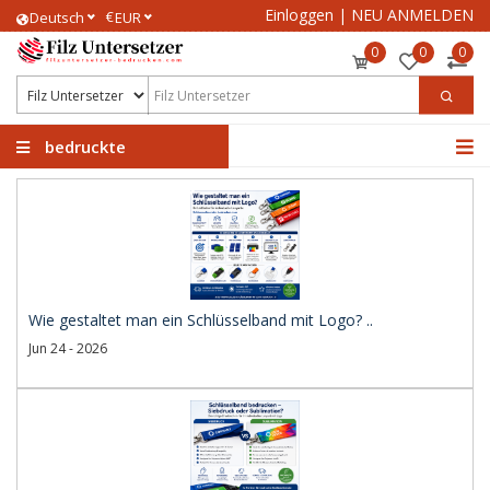
Einloggen
|
NEU ANMELDEN
€
Deutsch
EUR
0
0
0
bedruckte
Filzuntersetzer
Wie gestaltet man ein Schlüsselband mit Logo? ..
Jun 24 - 2026