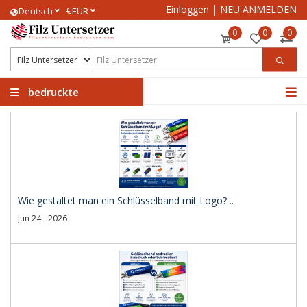
Einloggen
|
NEU ANMELDEN
€
Deutsch
EUR
0
0
0
bedruckte
Filzuntersetzer
Wie gestaltet man ein Schlüsselband mit Logo? ..
Jun 24 - 2026