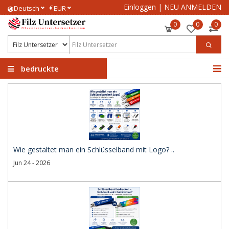
Einloggen
|
NEU ANMELDEN
€
Deutsch
EUR
0
0
0
bedruckte
Filzuntersetzer
Wie gestaltet man ein Schlüsselband mit Logo? ..
Jun 24 - 2026