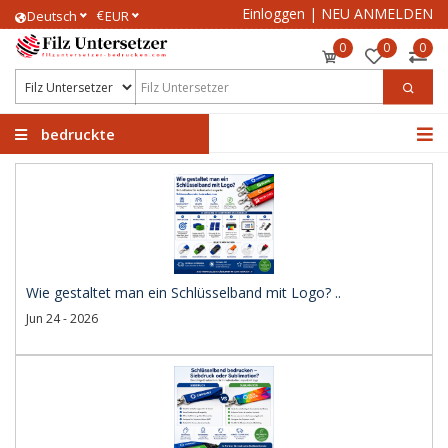
Einloggen
|
NEU ANMELDEN
€
Deutsch
EUR
0
0
0
bedruckte
Filzuntersetzer
Wie gestaltet man ein Schlüsselband mit Logo? ..
Jun 24 - 2026