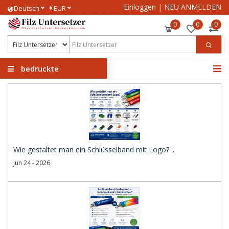
Einloggen
|
NEU ANMELDEN
€
Deutsch
EUR
0
0
0
bedruckte
Filzuntersetzer
Wie gestaltet man ein Schlüsselband mit Logo? ..
Jun 24 - 2026