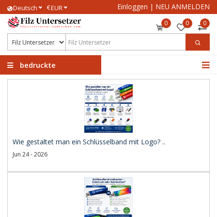
Einloggen
|
NEU ANMELDEN
€
Deutsch
EUR
0
0
0
bedruckte
Filzuntersetzer
Wie gestaltet man ein Schlüsselband mit Logo? ..
Jun 24 - 2026