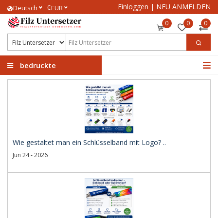
Einloggen
|
NEU ANMELDEN
€
Deutsch
EUR
0
0
0
bedruckte
Filzuntersetzer
Wie gestaltet man ein Schlüsselband mit Logo? ..
Jun 24 - 2026