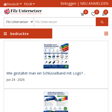
Einloggen
|
NEU ANMELDEN
€
Deutsch
EUR
0
0
0
bedruckte
Filzuntersetzer
Wie gestaltet man ein Schlüsselband mit Logo? ..
Jun 24 - 2026