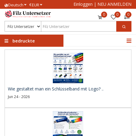
Einloggen
|
NEU ANMELDEN
€
Deutsch
EUR
0
0
0
bedruckte
Filzuntersetzer
Wie gestaltet man ein Schlüsselband mit Logo? ..
Jun 24 - 2026