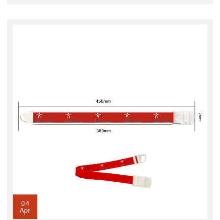
04
Apr