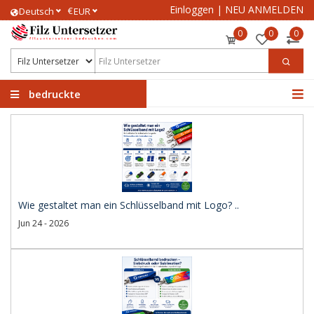
Einloggen
|
NEU ANMELDEN
€
Deutsch
EUR
0
0
0
bedruckte
Filzuntersetzer
Wie gestaltet man ein Schlüsselband mit Logo? ..
Jun 24 - 2026