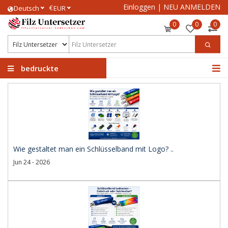
Einloggen
|
NEU ANMELDEN
€
Deutsch
EUR
0
0
0
bedruckte
Filzuntersetzer
Wie gestaltet man ein Schlüsselband mit Logo? ..
Jun 24 - 2026