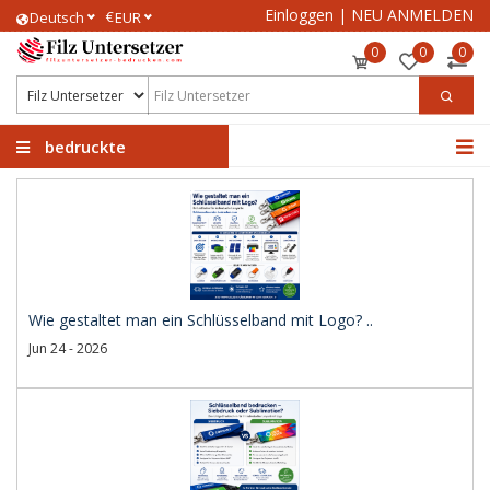
Einloggen
|
NEU ANMELDEN
€
Deutsch
EUR
0
0
0
bedruckte
Filzuntersetzer
Wie gestaltet man ein Schlüsselband mit Logo? ..
Jun 24 - 2026