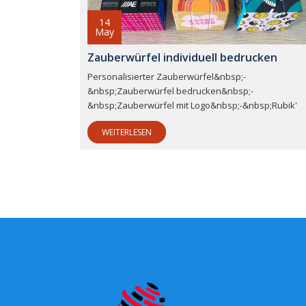
14
May
Zauberwürfel individuell bedrucken
Personalisierter Zauberwürfel&nbsp;-
&nbsp;Zauberwürfel bedrucken&nbsp;-
&nbsp;Zauberwürfel mit Logo&nbsp;-&nbsp;Rubik'
WEITERLESEN