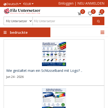
Einloggen
|
NEU ANMELDEN
€
Deutsch
EUR
0
0
0
bedruckte
Filzuntersetzer
Wie gestaltet man ein Schlüsselband mit Logo? ..
Jun 24 - 2026