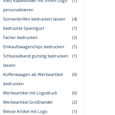
Klett Kabelbinder mit Ihrem Logo
(1)
personalisieren
Sonnenbrillen bedrucken lassen
(4)
bedruckte Spanngurt
(1)
Fächer bedrucken
(2)
Einkaufswagenchips bedrucken
(1)
Schlüsselband günstig bedrucken
(1)
lassen
Kofferwaagen als Werbeartikel
(0)
bedrucken
Werbeartikel mit Logodruck
(0)
Werbeartikel Großhandel
(2)
Messe Artikel mit Logo
(1)